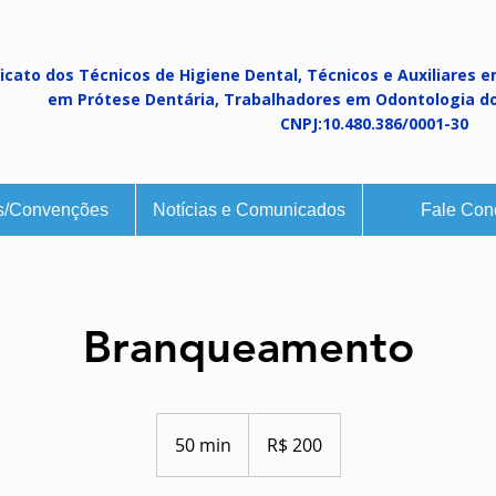
icato dos Técnicos de Higiene Dental, Técnicos e Auxiliares e
em Prótese Dentária, Trabalhadores em Odontologia do 
CNPJ:10.480.386/0001-30
s/Convenções
Notícias e Comunicados
Fale Con
Branqueamento
200
Reais
50 min
5
R$ 200
brasileiros
0