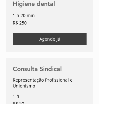
Higiene dental
1 h 20 min
250
R$ 250
Reais
brasileiros
Agende Já
Consulta Sindical
Representação Profissional e
Unionismo
1 h
50
R$ 50
Reais
brasileiros
Agende Já