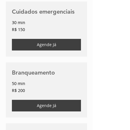
Cuidados emergenciais
30 min
150
R$ 150
Reais
brasileiros
Agende Já
Branqueamento
50 min
200
R$ 200
Reais
brasileiros
Agende Já