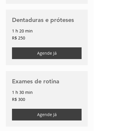
Dentaduras e próteses
1 h 20 min
250
R$ 250
Reais
brasileiros
Agende Já
Exames de rotina
1 h 30 min
300
R$ 300
Reais
brasileiros
Agende Já