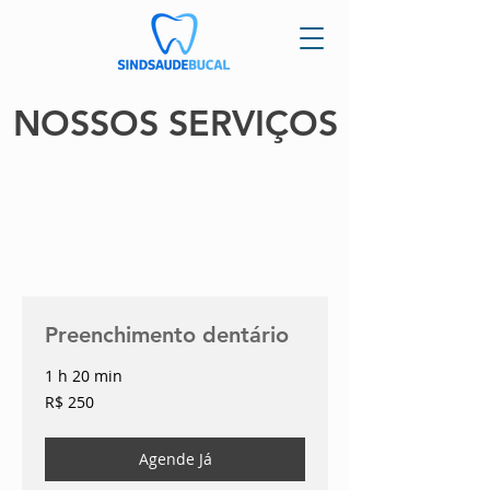
NOSSOS SERVIÇOS
Preenchimento dentário
1 h 20 min
250
R$ 250
Reais
brasileiros
Agende Já